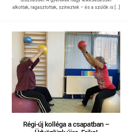
alkottak, ragasztottak, színeztek – és a szülők is […]
Régi-új kolléga a csapatban –