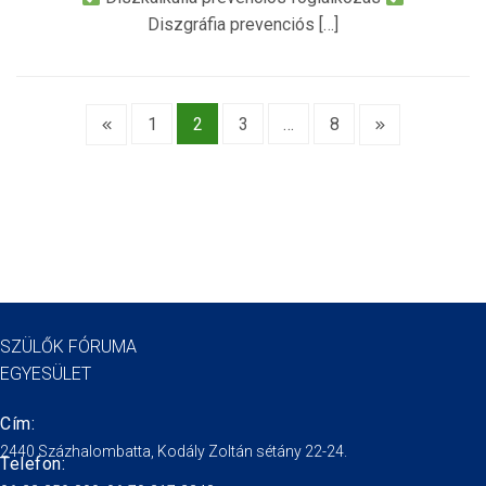
Diszgráfia prevenciós […]
1
2
3
…
8
SZÜLŐK FÓRUMA
EGYESÜLET
Cím:
2440 Százhalombatta, Kodály Zoltán sétány 22-24.
Telefon: