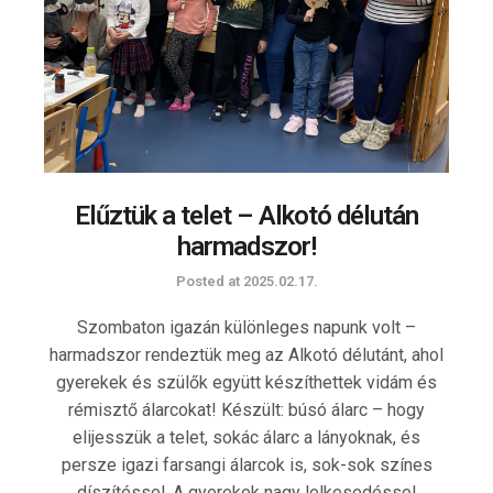
Elűztük a telet – Alkotó délután
harmadszor!
Posted at
2025.02.17.
Szombaton igazán különleges napunk volt –
harmadszor rendeztük meg az Alkotó délutánt, ahol
gyerekek és szülők együtt készíthettek vidám és
rémisztő álarcokat! Készült: búsó álarc – hogy
elijesszük a telet, sokác álarc a lányoknak, és
persze igazi farsangi álarcok is, sok-sok színes
díszítéssel. A gyerekek nagy lelkesedéssel