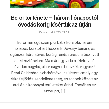
Berci története – három hónapostól
óvodás korig kísértük az útján
Posted at
2025.03.11.
Berci már egészen pici baba kora óta, három
hónapos korától járt hozzánk Dévény-tornára, és
egészen hároméves koráig rendszeresen részt vett
a fejlesztéseken. Ma már egy vidám, életrevaló
óvodás nagyfiú, akire nagyon büszkék vagyunk!
Berci Goldenhar-szindrómával született, amely egy
ritka fejlődési rendellenesség, és többek között az
arci és a koponyai területeket érinti. Esetében ez
azzal járt, […]