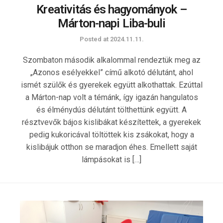
Kreativitás és hagyományok –
Márton-napi Liba-buli
Posted at
2024.11.11.
Szombaton második alkalommal rendeztük meg az
„Azonos esélyekkel” című alkotó délutánt, ahol
ismét szülők és gyerekek együtt alkothattak. Ezúttal
a Márton-nap volt a témánk, így igazán hangulatos
és élménydús délutánt tölthettünk együtt. A
résztvevők bájos kislibákat készítettek, a gyerekek
pedig kukoricával töltöttek kis zsákokat, hogy a
kislibájuk otthon se maradjon éhes. Emellett saját
lámpásokat is […]