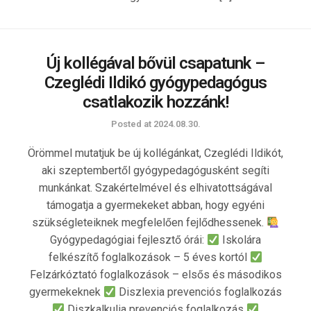
Új kollégával bővül csapatunk –
Czeglédi Ildikó gyógypedagógus
csatlakozik hozzánk!
Posted at
2024.08.30.
Örömmel mutatjuk be új kollégánkat, Czeglédi Ildikót,
aki szeptembertől gyógypedagógusként segíti
munkánkat. Szakértelmével és elhivatottságával
támogatja a gyermekeket abban, hogy egyéni
szükségleteiknek megfelelően fejlődhessenek.
Gyógypedagógiai fejlesztő órái:
Iskolára
felkészítő foglalkozások – 5 éves kortól
Felzárkóztató foglalkozások – elsős és másodikos
gyermekeknek
Diszlexia prevenciós foglalkozás
Diszkalkulia prevenciós foglalkozás