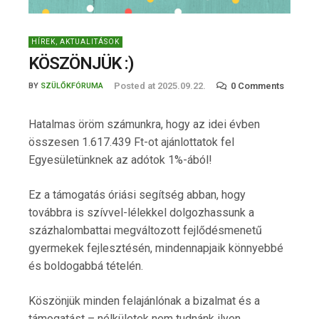
HÍREK, AKTUALITÁSOK
KÖSZÖNJÜK :)
Posted at
2025.09.22.
0 Comments
BY
SZÜLŐKFÓRUMA
Hatalmas öröm számunkra, hogy az idei évben
összesen 1.617.439 Ft-ot ajánlottatok fel
Egyesületünknek az adótok 1%-ából!
Ez a támogatás óriási segítség abban, hogy
továbbra is szívvel-lélekkel dolgozhassunk a
százhalombattai megváltozott fejlődésmenetű
gyermekek fejlesztésén, mindennapjaik könnyebbé
és boldogabbá tételén.
Köszönjük minden felajánlónak a bizalmat és a
támogatást – nélkületek nem tudnánk ilyen