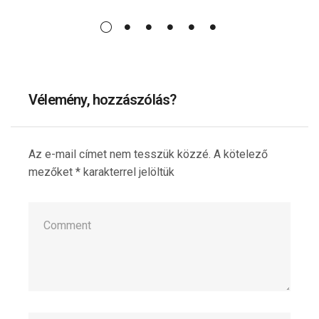
m
R
Vélemény, hozzászólás?
Az e-mail címet nem tesszük közzé.
A kötelező
mezőket
*
karakterrel jelöltük