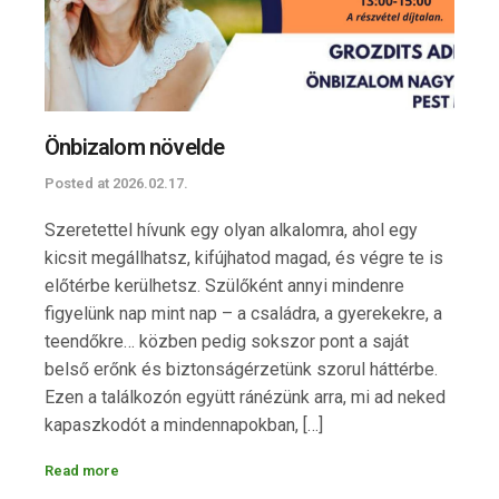
Önbizalom növelde
T
Posted at
2026.02.17.
P
Szeretettel hívunk egy olyan alkalomra, ahol egy
T
kicsit megállhatsz, kifújhatod magad, és végre te is
s
előtérbe kerülhetsz. Szülőként annyi mindenre
t
figyelünk nap mint nap – a családra, a gyerekekre, a
h
teendőkre… közben pedig sokszor pont a saját
v
belső erőnk és biztonságérzetünk szorul háttérbe.
s
Ezen a találkozón együtt ránézünk arra, mi ad neked
k
kapaszkodót a mindennapokban, […]
s
v
Read more
e