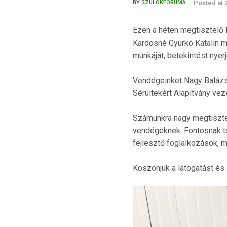
Posted at
BY
SZÜLŐKFÓRUMA
Ezen a héten megtisztelő l
Kardosné Gyurkó Katalin m
munkáját, betekintést nyer
Vendégeinket Nagy Balázs a
Sérültekért Alapítvány vez
Számunkra nagy megtiszte
vendégeknek. Fontosnak ta
fejlesztő foglalkozások, 
Köszönjük a látogatást és 