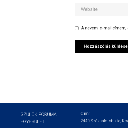
A nevem, e-mail címem,
Cím:
SZÜLŐK FÓRUMA
2440 Százhalombatta, Kod
EGYESÜLET