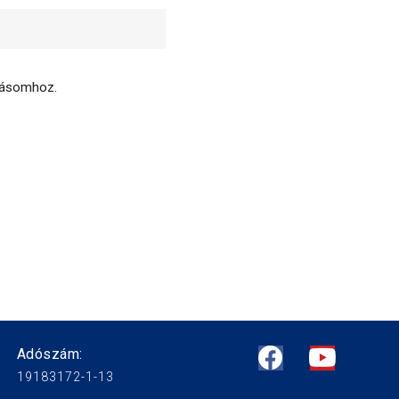
lásomhoz.
Adószám:
19183172-1-13