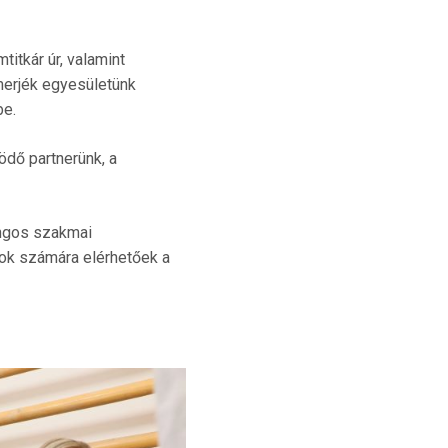
itkár úr, valamint
merjék egyesületünk
be.
ödő partnerünk, a
angos szakmai
dok számára elérhetőek a