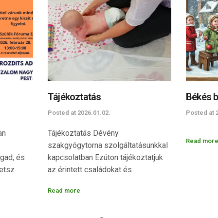
Tájékoztatás
Békés b
Posted at
2026.01.02.
Posted at
an
Tájékoztatás Dévény
Read mor
szakgyógytorna szolgáltatásunkkal
agad, és
kapcsolatban Ezúton tájékoztatjuk
etsz.
az érintett családokat és
figyelünk
érdeklődőket, hogy kollégánk, Knob
Read more
a
Tímea 2025. december 31-ig volt
 közben
elérhető egyesületünkben, ahol