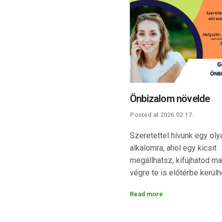
Önbizalom növelde
Posted at
2026.02.17.
Szeretettel hívunk egy oly
alkalomra, ahol egy kicsit
megállhatsz, kifújhatod m
végre te is előtérbe kerülh
Szülőként annyi mindenre 
Read more
nap mint nap – a családra, 
gyerekekre, a teendőkre…