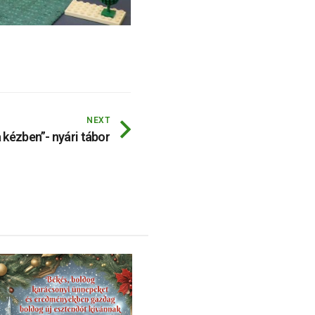
NEXT
 kézben”- nyári tábor