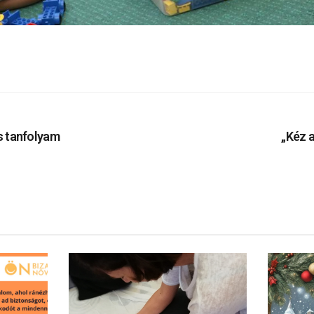
 tanfolyam
„Kéz a