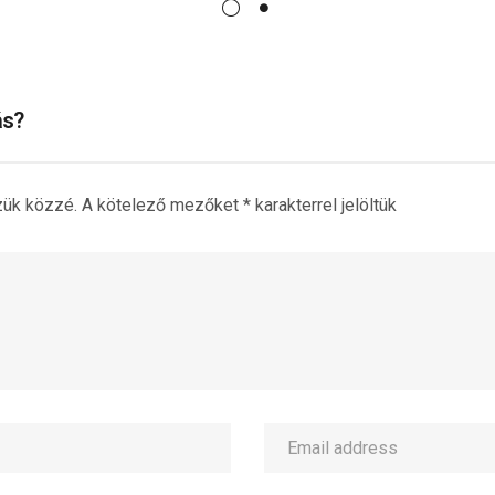
t belső
Dévény szakgyógytorna
k szorul
kezeléseket tartott. Tímea öt éven
n együtt
keresztül erősítette szakmai
csapatunkat. Az évek során számos
kban, […]
csecsemőt és kisgyermeket kísért
ás?
végig a fejlődés útján, magas
szakmai színvonalon,
elkötelezetten és nagy
zük közzé.
A kötelező mezőket
*
karakterrel jelöltük
odafigyeléssel végezve munkáját.
[…]