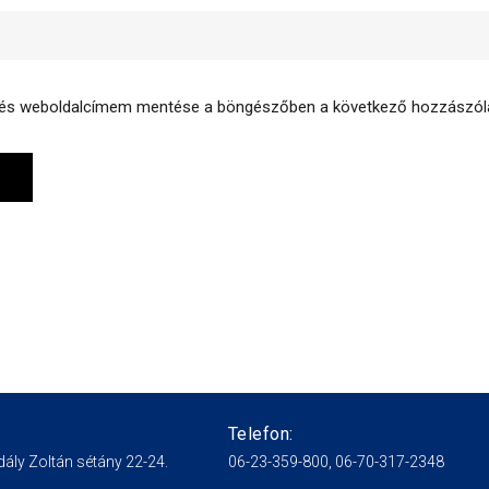
 és weboldalcímem mentése a böngészőben a következő hozzászó
Telefon:
ály Zoltán sétány 22-24.
06-23-359-800, 06-70-317-2348