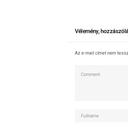
pedig sokszor pont a sajá
erőnk és biztonságérzetün
háttérbe. Ezen a találkozó
ránézünk arra, mi ad neked
kapaszkodót a mindennapo
Vélemény, hozzászól
Az e-mail címet nem tess