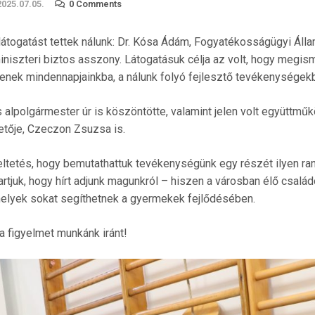
2025.07.05.
0 Comments
átogatást tettek nálunk: Dr. Kósa Ádám, Fogyatékosságügyi Államt
iniszteri biztos asszony. Látogatásuk célja az volt, hogy megis
jenek mindennapjainkba, a nálunk folyó fejlesztő tevékenységek
lpolgármester úr is köszöntötte, valamint jelen volt együttműk
etője, Czeczon Zsuzsa is.
ltetés, hogy bemutathattuk tevékenységünk egy részét ilyen r
rtjuk, hogy hírt adjunk magunkról – hiszen a városban élő csalá
melyek sokat segíthetnek a gyermekek fejlődésében.
a figyelmet munkánk iránt!